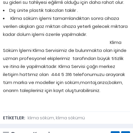
su gideri su tahliyesi eğilimli olduğu için daha rahat olur.
Dış ünite plastik takozları takılır .
Klima söküm işlemi tamamlandıktan sonra cihaza
verilen akışkan gaz miktarı cihaza yeterli gelecek miktara
kadar dolum işlemi özenle yapılmalıdır.
Klima
Söküm İşlemi Klima Servisimiz de bulunmakta olan işinde
uzman profesyonel ekiplerimiz tarafından büyük titizlik
ve itina ile yapılmaktadır. Klima Servisi çağrı merkez
iletişim hattımız olan 444 5 316 telefonumuzu arayarak
tüm marka ve modeller için söküm,montaj,arıza,bakım,
onarım talepleriniz için kayıt oluşturabilirsiniz.
ETİKETLER:
klima söküm
,
klima sökümü