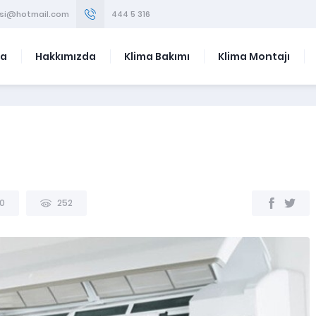
visi@hotmail.com
444 5 316
fa
Hakkımızda
Klima Bakımı
Klima Montajı
0
252