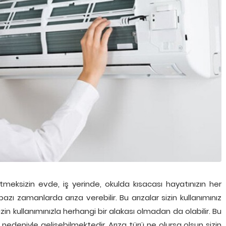
tmeksizin evde, iş yerinde, okulda kısacası hayatınızın her
bazı zamanlarda arıza verebilir. Bu arızalar sizin kullanımınız
in kullanımınızla herhangi bir alakası olmadan da olabilir. Bu
m nedeniyle gelişebilmektedir. Arıza türü ne olursa olsun sizin