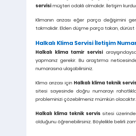
servisi
müşteri odaklı olmalıdır. İletişim ku
Klimanın arızası eğer parça değişimini ger
takmalıdır. Elden düşme parça takan, dürüst ç
Halkalı Klima Servisi İletişim Numa
Halkalı klima tamir servisi
arayışındaysan
yapmanız gerekir. Bu araştırma neticesinde
numarasına ulaşabilirsiniz.
Klima arızası için
Halkalı klima teknik servi
sitesi sayesinde doğru numarayı rahatlıkla
probleminizi çözebilmeniz mümkün olacaktır.
Halkalı klima teknik servis
sitesi üzerinde
olduğunu öğrenebilirsiniz. Böylelikle belirli 