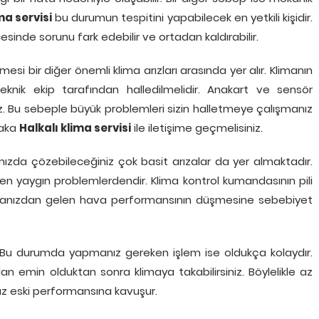
ma servisi
bu durumun tespitini yapabilecek en yetkili kişidir.
cesinde sorunu fark edebilir ve ortadan kaldırabilir.
i bir diğer önemli klima arızları arasında yer alır. Klimanın
knik ekip tarafından halledilmelidir. Anakart ve sensör
z. Bu sebeple büyük problemleri sizin halletmeye çalışmanız
laka
Halkalı klima servisi
ile iletişime geçmelisiniz.
anızda çözebileceğiniz çok basit arızalar da yer almaktadır.
n yaygın problemlerdendir. Klima kontrol kumandasının pili
a klimanızdan gelen hava performansının düşmesine sebebiyet
ar. Bu durumda yapmanız gereken işlem ise oldukça kolaydır.
ndan emin olduktan sonra klimaya takabilirsiniz. Böylelikle az
z eski performansına kavuşur.