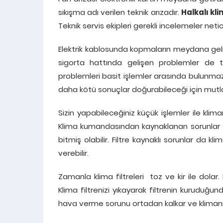
sıkışma adı verilen teknik arızadır.
Halkalı kli
Teknik servis ekipleri gerekli incelemeler neti
Elektrik kablosunda kopmaların meydana gelmes
sigorta hattında gelişen problemler de te
problemleri basit işlemler arasında bulunma
daha kötü sonuçlar doğurabileceği için mut
Sizin yapabileceğiniz küçük işlemler ile klim
Klima kumandasından kaynaklanan sorunlar e
bitmiş olabilir. Filtre kaynaklı sorunlar d
verebilir.
Zamanla klima filtreleri toz ve kir ile dol
Klima filtrenizi yıkayarak filtrenin kuruduğu
hava verme sorunu ortadan kalkar ve klimanı