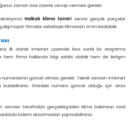
rduğunuz zaman size özenle cevap vermesi gerekir.
ektiriyorsa
Halkalı klima tamiri
servisi gerçek parçalar
alışmayan firmalar sebebiyle klimanızın ömrü kısalabilir.
rası
ız ilk olarak internet üzerinde kısa süreli bir araştırma
 hem firma hakkında bilgi sahibi olabilir hem de iletişim
s
numarasının güncel olması gerekir. Teknik servisin internet
 bulabilirsiniz. Sitedeki numara güncel olduğu için arıza
n servisin tarafından gerçekleştirilen klima bakımının nasıl
zamanlarda bakımı aksatmadan yaptırabilirsiniz.