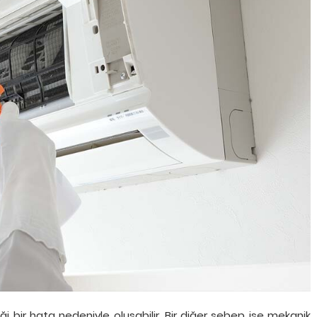
ği bir hata nedeniyle oluşabilir. Bir diğer sebep ise mekanik