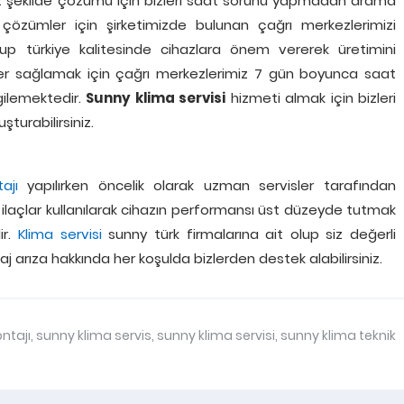
suz şekilde çözümü için bizleri saat sorunu yapmadan arama
i çözümler için şirketimizde bulunan çağrı merkezlerimizi
lup türkiye kalitesinde cihazlara önem vererek üretimini
tler sağlamak için çağrı merkezlerimiz 7 gün boyunca saat
rgilemektedir.
Sunny klima servisi
hizmeti almak için bizleri
turabilirsiniz.
ajı
yapılırken öncelik olarak uzman servisler tarafından
laçlar kullanılarak cihazın performansı üst düzeyde tutmak
ir.
Klima servisi
sunny türk firmalarına ait olup siz değerli
 arıza hakkında her koşulda bizlerden destek alabilirsiniz.
ntajı
,
sunny klima servis
,
sunny klima servisi
,
sunny klima teknik