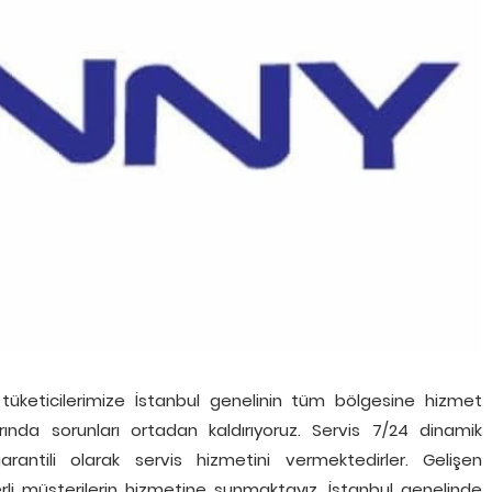
tüketicilerimize İstanbul genelinin tüm bölgesine hizmet
larında sorunları ortadan kaldırıyoruz. Servis 7/24 dinamik
rantili olarak servis hizmetini vermektedirler. Gelişen
erli müşterilerin hizmetine sunmaktayız. İstanbul genelinde