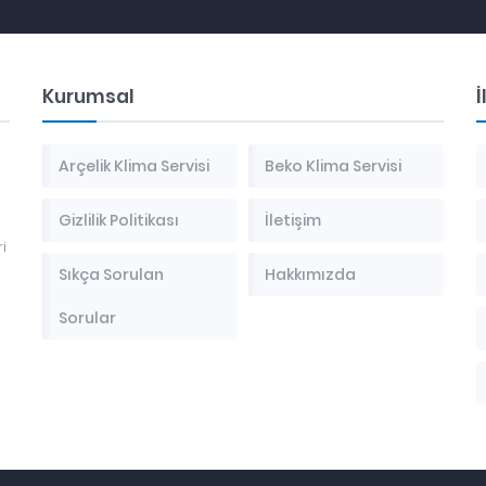
Kurumsal
İ
Arçelik Klima Servisi
Beko Klima Servisi
Gizlilik Politikası
İletişim
i
Sıkça Sorulan
Hakkımızda
Sorular