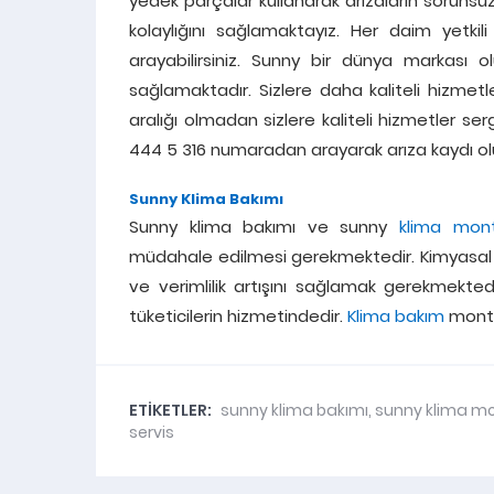
yedek parçalar kullanarak arızaların sorun
kolaylığını sağlamaktayız. Her daim yetkil
arayabilirsiniz. Sunny bir dünya markası o
sağlamaktadır. Sizlere daha kaliteli hizme
aralığı olmadan sizlere kaliteli hizmetler se
444 5 316 numaradan arayarak arıza kaydı oluş
Sunny Klima Bakımı
Sunny klima bakımı ve sunny
klima mont
müdahale edilmesi gerekmektedir. Kimyasal i
ve verimlilik artışını sağlamak gerekmekted
tüketicilerin hizmetindedir.
Klima bakım
montaj
ETİKETLER:
sunny klima bakımı
,
sunny klima mo
servis