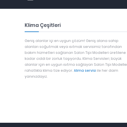
Klima Çeşitleri
Geniş alanlar içi en uygun çözüm! Geniş alana sahip
alanları soğutmak veya ısıtmak servisimiz tarafından
bakım hizmetleri sağlanan Salon Tipi Modelleri üretilene
kadar ciddi bir zorluk taşıyordu. Klima Servisleri, büyük
alanlar için en uygun ısıtma sağlayan Salon Tipi Modeller
rahatlıkla klima tize ediyor..
klima servisi
ile her daim
yanınızdayız.