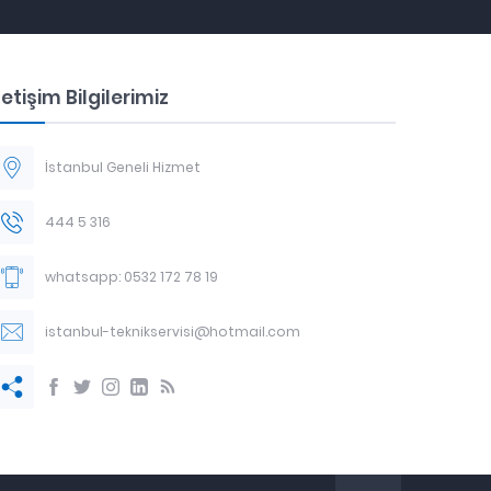
letişim Bilgilerimiz
İstanbul Geneli Hizmet
444 5 316
whatsapp: 0532 172 78 19
istanbul-teknikservisi@hotmail.com