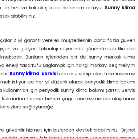
 en hızlı ve kaliteli şekilde hızlandırmaktayız.
Sunny klima
ek alabilirsiniz.
rçalar 2 yıl garanti vererek müşterilerinin daha fazla güven
işen ve gelişen teknoloji sayesinde günümüzdeki klimalar
lmektedir. Bunların içlerinden biri de sunny markalı klima
veya enerji tasarrufu sağlamak için hangi markayı seçmeliyim
ktır.
Sunny klima
servisi
cihazına sahip olan tüketicilerimiz
mek istiyor ise her yıl düzenli olarak periyodik klima bakımı
ullanımları için periyodik sunny klima bakımı şarttır. Servis
ek kalmadan hemen bizlere çağrı merkezimizden ulaşmanız
ler sizlere sağlayacağız.
 güvenilir hizmet için bizlerden destek alabilirsiniz. Orijinal