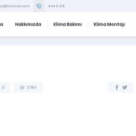
visi@hotmail.com
444 5 316
fa
Hakkımızda
Klima Bakımı
Klima Montajı
0
3.184