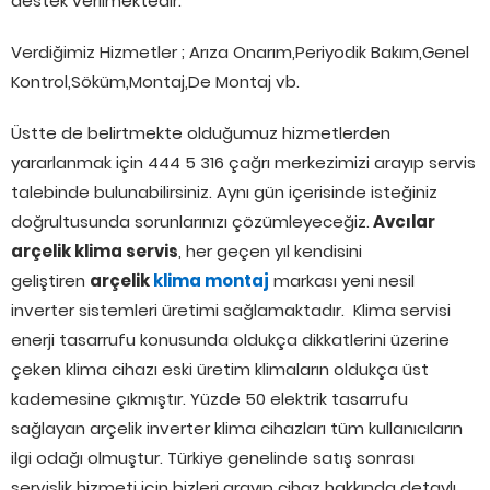
destek verilmektedir.
Verdiğimiz Hizmetler ; Arıza Onarım,Periyodik Bakım,Genel
Kontrol,Söküm,Montaj,De Montaj vb.
Üstte de belirtmekte olduğumuz hizmetlerden
yararlanmak için 444 5 316 çağrı merkezimizi arayıp servis
talebinde bulunabilirsiniz. Aynı gün içerisinde isteğiniz
doğrultusunda sorunlarınızı çözümleyeceğiz.
Avcılar
arçelik klima servis
, her geçen yıl kendisini
geliştiren
arçelik
klima montaj
markası yeni nesil
inverter sistemleri üretimi sağlamaktadır. Klima servisi
enerji tasarrufu konusunda oldukça dikkatlerini üzerine
çeken klima cihazı eski üretim klimaların oldukça üst
kademesine çıkmıştır. Yüzde 50 elektrik tasarrufu
sağlayan arçelik inverter klima cihazları tüm kullanıcıların
ilgi odağı olmuştur. Türkiye genelinde satış sonrası
servislik hizmeti için bizleri arayıp cihaz hakkında detaylı