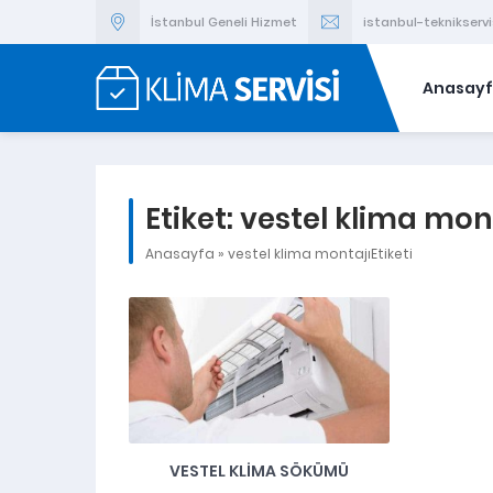
İstanbul Geneli Hizmet
istanbul-teknikser
Anasay
Etiket:
vestel klima mon
Anasayfa
»
vestel klima montajıEtiketi
VESTEL KLIMA SÖKÜMÜ