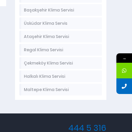
Başakşehir Klima Servisi
Üsküdar Klima Servis
Ataşehir Klima Servisi
Regal Klima Servisi
→
Çekmeköy Klima Servisi
Halkalı Klima Servisi
Maltepe Klima Servisi
444 5 316