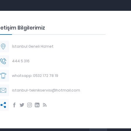
letişim Bilgilerimiz
İstanbul Geneli Hizmet
444 5 316
whatsapp: 0532 172 78 19
istanbul-teknikservisi@hotmail.com