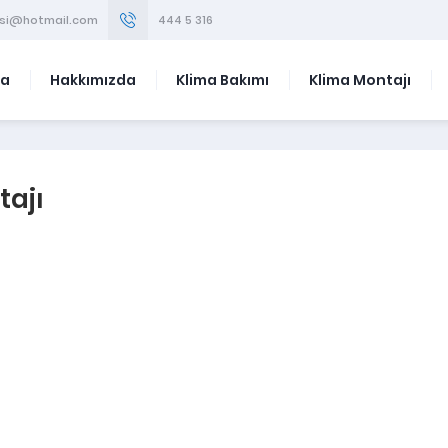
visi@hotmail.com
444 5 316
fa
Hakkımızda
Klima Bakımı
Klima Montajı
tajı