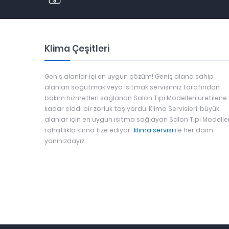
Klima Çeşitleri
Geniş alanlar içi en uygun çözüm! Geniş alana sahip
alanları soğutmak veya ısıtmak servisimiz tarafından
bakım hizmetleri sağlanan Salon Tipi Modelleri üretilene
kadar ciddi bir zorluk taşıyordu. Klima Servisleri, büyük
alanlar için en uygun ısıtma sağlayan Salon Tipi Modeller
rahatlıkla klima tize ediyor..
klima servisi
ile her daim
yanınızdayız.