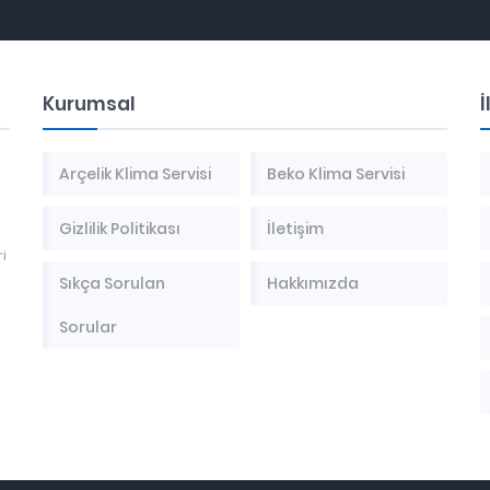
Kurumsal
İ
Arçelik Klima Servisi
Beko Klima Servisi
Gizlilik Politikası
İletişim
i
Sıkça Sorulan
Hakkımızda
Sorular