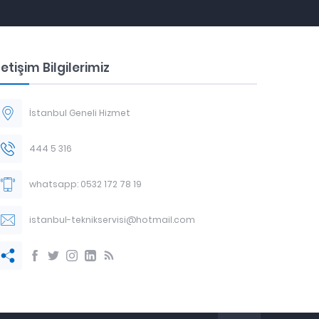
letişim Bilgilerimiz
İstanbul Geneli Hizmet
444 5 316
whatsapp: 0532 172 78 19
istanbul-teknikservisi@hotmail.com