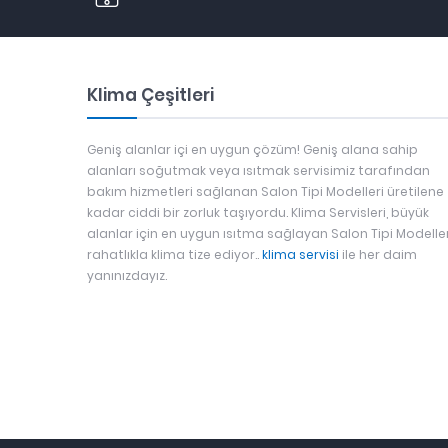
Klima Çeşitleri
Geniş alanlar içi en uygun çözüm! Geniş alana sahip
alanları soğutmak veya ısıtmak servisimiz tarafından
bakım hizmetleri sağlanan Salon Tipi Modelleri üretilene
kadar ciddi bir zorluk taşıyordu. Klima Servisleri, büyük
alanlar için en uygun ısıtma sağlayan Salon Tipi Modeller
rahatlıkla klima tize ediyor..
klima servisi
ile her daim
yanınızdayız.