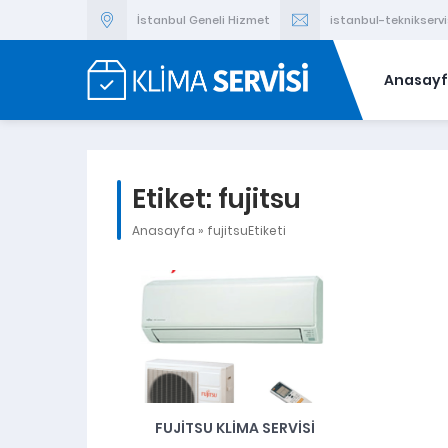
İstanbul Geneli Hizmet
istanbul-teknikser
Anasay
Etiket:
fujitsu
Anasayfa
»
fujitsuEtiketi
FUJITSU KLIMA SERVISI