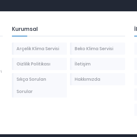
Kurumsal
İ
Arçelik Klima Servisi
Beko Klima Servisi
Gizlilik Politikası
İletişim
i
Sıkça Sorulan
Hakkımızda
Sorular