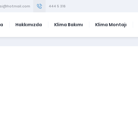
visi@hotmail.com
444 5 316
fa
Hakkımızda
Klima Bakımı
Klima Montajı