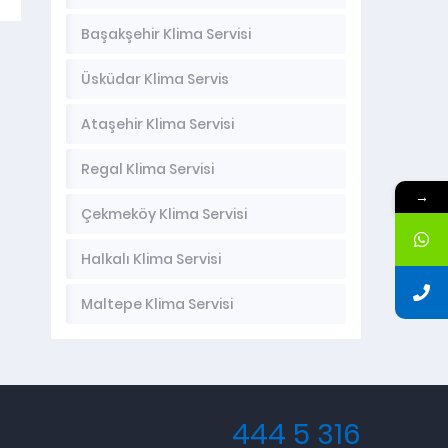
Başakşehir Klima Servisi
Üsküdar Klima Servis
Ataşehir Klima Servisi
Regal Klima Servisi
→
Çekmeköy Klima Servisi
Halkalı Klima Servisi
Maltepe Klima Servisi
444 5 316