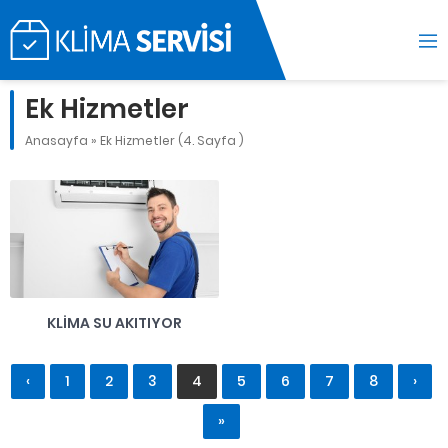
Ek Hizmetler
Anasayfa
»
Ek Hizmetler
(4. Sayfa )
KLIMA SU AKITIYOR
‹
1
2
3
4
5
6
7
8
›
»