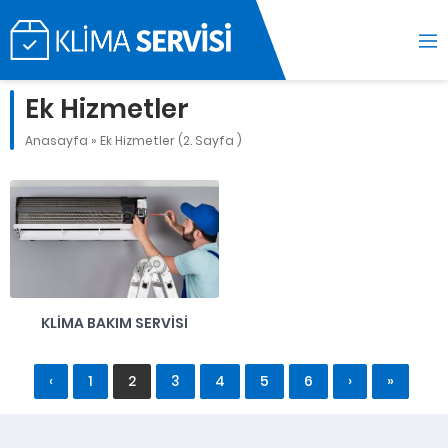
Ek Hizmetler
Anasayfa
»
Ek Hizmetler
(2. Sayfa )
KLIMA BAKIM SERVISI
‹
1
2
3
4
5
6
›
»