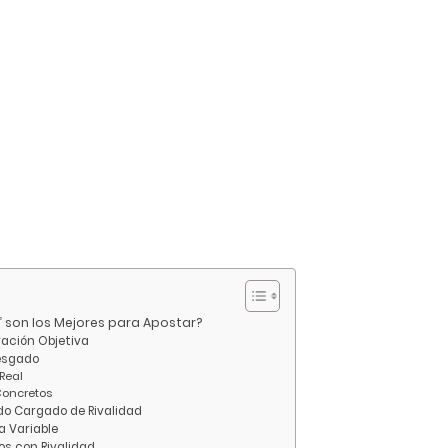
” son los Mejores para Apostar?
ración Objetiva
Sesgado
 Real
Concretos
do Cargado de Rivalidad
a Variable
os con Rivalidad