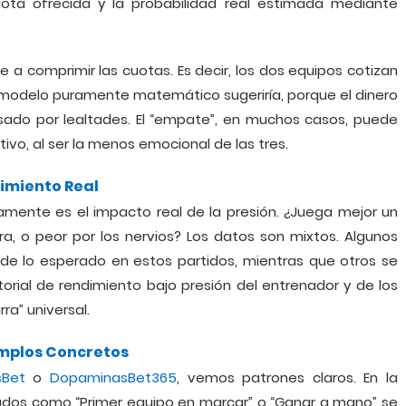
cuota ofrecida y la probabilidad real estimada mediante
de a comprimir las cuotas. Es decir, los dos equipos cotizan
 modelo puramente matemático sugeriría, porque el dinero
sado por lealtades. El “empate”, en muchos casos, puede
ivo, al ser la menos emocional de las tres.
dimiento Real
mente es el impacto real de la presión. ¿Juega mejor un
ra, o peor por los nervios? Los datos son mixtos. Algunos
de lo esperado en estos partidos, mientras que otros se
torial de rendimiento bajo presión del entrenador y de los
ra” universal.
emplos Concretos
Bet
o
DopaminasBet365
, vemos patrones claros. En la
cados como “Primer equipo en marcar” o “Ganar a mano” se