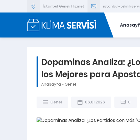
İstanbul Geneli Hizmet
istanbul-teknikser
Anasay
Dopaminas Analiza: ¿Lo
los Mejores para Apost
Anasayfa
»
Genel
Genel
06.01.2026
0