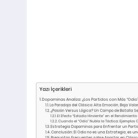
Yazı İçerikleri
Dopaminas Analiza: ¿Los Partidos con Más “Odio
La Paradoja del Clásico: Alta Emoción, Baja Valo
¿Pasión Versus Lógica? Un Campo de Batalla 
El Efecto “Estadio Hirviente” en el Rendimiento
Cuando el “Odio” Nubla la Táctica: Ejemplos 
Estrategia Dopaminas para Enfrentar un Parti
Conclusión: El Odio no es una Estrategia, es un
Preguntas Frecuentes sobre Apostar en Clásic