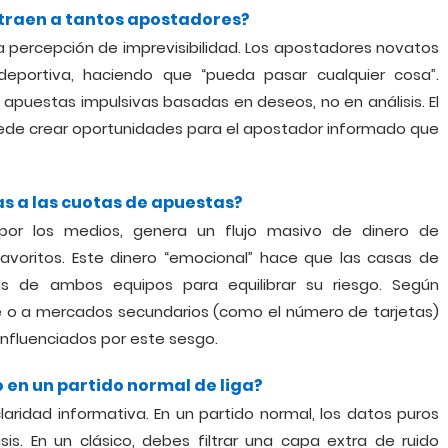
atraen a tantos apostadores?
a percepción de imprevisibilidad. Los apostadores novatos
 deportiva, haciendo que “pueda pasar cualquier cosa”.
 apuestas impulsivas basadas en deseos, no en análisis. El
ede crear oportunidades para el apostador informado que
s a las cuotas de apuestas?
por los medios, genera un flujo masivo de dinero de
avoritos. Este dinero “emocional” hace que las casas de
s de ambos equipos para equilibrar su riesgo. Según
 o a mercados secundarios (como el número de tarjetas)
influenciados por este sesgo.
o en un partido normal de liga?
laridad informativa. En un partido normal, los datos puros
isis. En un clásico, debes filtrar una capa extra de ruido