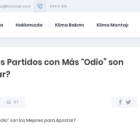
visi@hotmail.com
444 5 316
fa
Hakkımızda
Klima Bakımı
Klima Montajı
s Partidos con Más “Odio” son
ar?
67