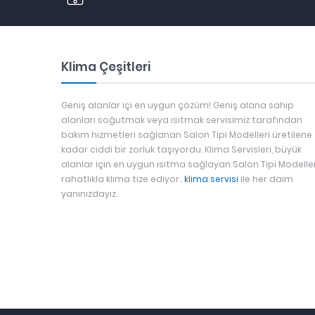
Klima Çeşitleri
Geniş alanlar içi en uygun çözüm! Geniş alana sahip
alanları soğutmak veya ısıtmak servisimiz tarafından
bakım hizmetleri sağlanan Salon Tipi Modelleri üretilene
kadar ciddi bir zorluk taşıyordu. Klima Servisleri, büyük
alanlar için en uygun ısıtma sağlayan Salon Tipi Modeller
rahatlıkla klima tize ediyor..
klima servisi
ile her daim
yanınızdayız.