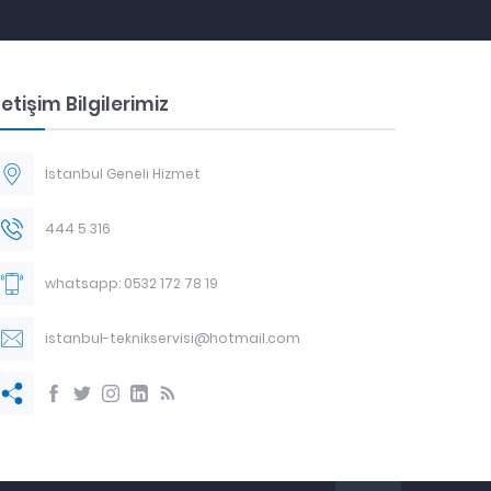
letişim Bilgilerimiz
İstanbul Geneli Hizmet
444 5 316
whatsapp: 0532 172 78 19
istanbul-teknikservisi@hotmail.com