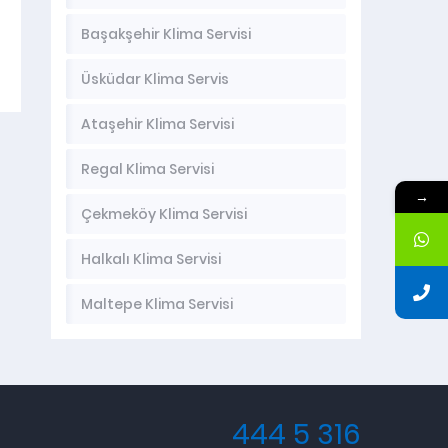
Başakşehir Klima Servisi
Üsküdar Klima Servis
Ataşehir Klima Servisi
Regal Klima Servisi
→
Çekmeköy Klima Servisi
Halkalı Klima Servisi
Maltepe Klima Servisi
444 5 316