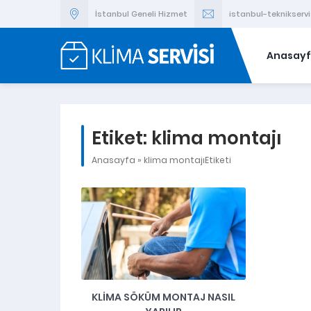
İstanbul Geneli Hizmet
istanbul-teknikser
Anasay
Etiket:
klima montajı
Anasayfa
»
klima montajıEtiketi
KLIMA SÖKÜM MONTAJ NASIL