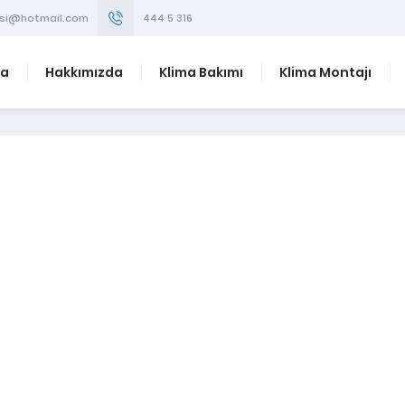
visi@hotmail.com
444 5 316
fa
Hakkımızda
Klima Bakımı
Klima Montajı