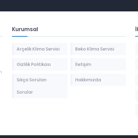
Kurumsal
İ
Arçelik Klima Servisi
Beko Klima Servisi
Gizlilik Politikası
İletişim
i
Sıkça Sorulan
Hakkımızda
Sorular