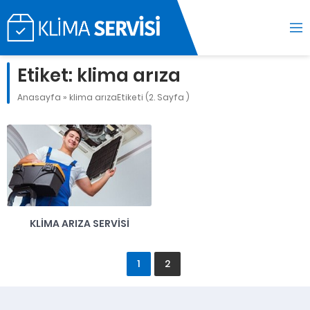
Etiket:
klima arıza
Anasayfa
»
klima arızaEtiketi
(2. Sayfa )
KLIMA ARIZA SERVISI
1
2