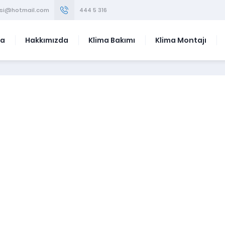
visi@hotmail.com
444 5 316
fa
Hakkımızda
Klima Bakımı
Klima Montajı