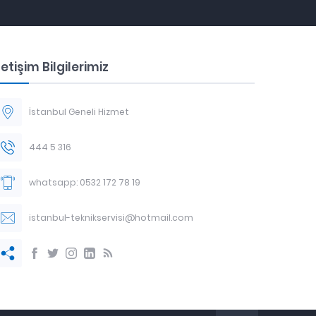
letişim Bilgilerimiz
İstanbul Geneli Hizmet
444 5 316
whatsapp: 0532 172 78 19
istanbul-teknikservisi@hotmail.com