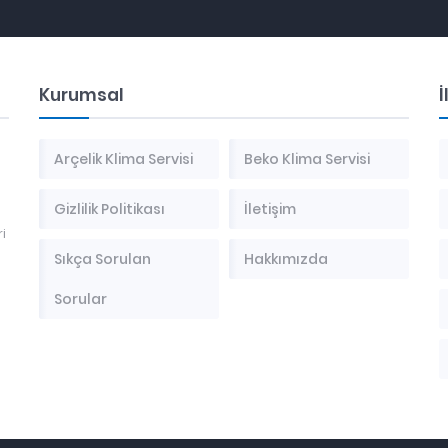
Kurumsal
İ
Arçelik Klima Servisi
Beko Klima Servisi
Gizlilik Politikası
İletişim
i
Sıkça Sorulan
Hakkımızda
Sorular