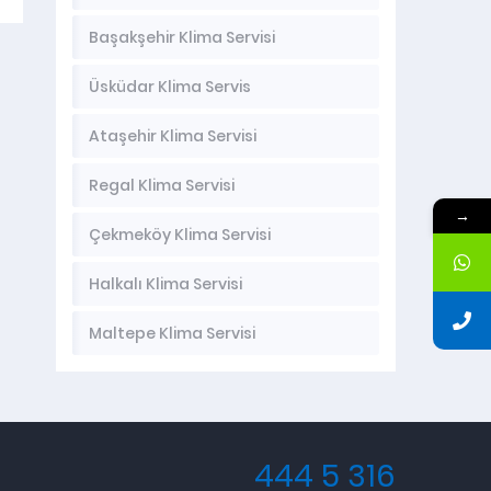
Başakşehir Klima Servisi
Üsküdar Klima Servis
Ataşehir Klima Servisi
Regal Klima Servisi
→
Çekmeköy Klima Servisi
Halkalı Klima Servisi
Maltepe Klima Servisi
444 5 316