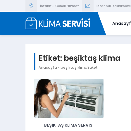
İstanbul Geneli Hizmet
istanbul-teknikser
Anasay
Etiket:
beşiktaş klima
Anasayfa
»
beşiktaş klimaEtiketi
BEŞIKTAŞ KLIMA SERVISI