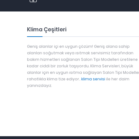
Klima Çeşitleri
Geniş alanlar içi en uygun çözüm! Geniş alana sahip
alanları soğutmak veya ısıtmak servisimiz tarafından
bakım hizmetleri sağlanan Salon Tipi Modelleri üretilene
kadar ciddi bir zorluk taşıyordu. Klima Servisleri, büyük
alanlar için en uygun ısıtma sağlayan Salon Tipi Modeller
rahatlıkla klima tize ediyor..
klima servisi
ile her daim
yanınızdayız.